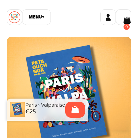
MENU
▼
0
Paris › Valparaiso
€25