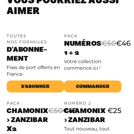
AIMER
TOUTES
PACK
NUMÉROS
€50
€46
NOS FORMULES
D'ABONNE­
1 + 2
MENT
Votre collection
Frais de port offerts en
commence ici !
France
S'ABONNER
COMMANDER
PACK
NUMÉRO 2
CHAMONIX
CHAMONIX
€50
€45
€25
› ZANZIBAR
› ZANZIBAR
X2
Tout nouveau, tout