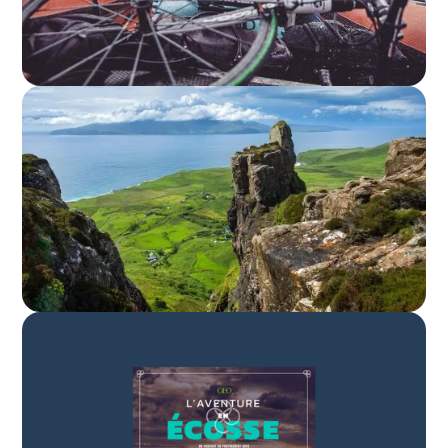
L'Hebridean Way en 24h
à vélo. Cap ou pas cap?
Eigg, une autre île qui
vaut le détour