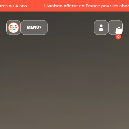
 4 ans
Livraison offerte en France pour les abonnemen
MENU
▼
0