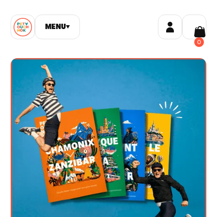
MENU
▼
0