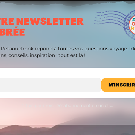
RE NEWSLETTER
BRÉE
 Petaouchnok répond à toutes vos questions voyage. Id
s, conseils, inspiration : tout est là !
L
2 fois par mois. Désabonnement en un clic.