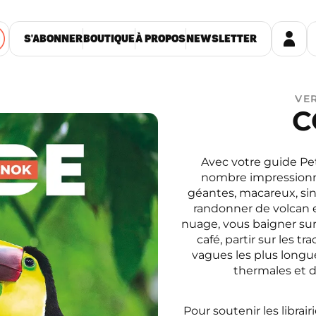
S'ABONNER
BOUTIQUE
À PROPOS
NEWSLETTER
VER
C
Avec votre guide Pe
nombre impressionna
géantes, macareux, sin
randonner de volcan e
nuage, vous baigner sur 
café, partir sur les t
vagues les plus longu
thermales et d
Pour soutenir les librai