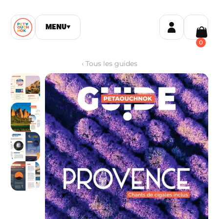
MENU
▼
0
‹
Tous les guides