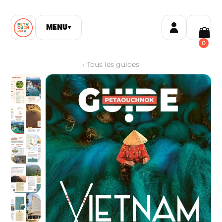
MENU
▼
0
‹
Tous les guides