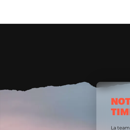
NOT
TIM
La team