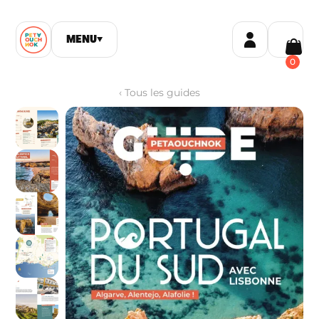
MENU
▼
0
‹
Tous les guides